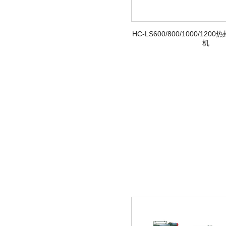
HC-LS600/800/1000/1
机