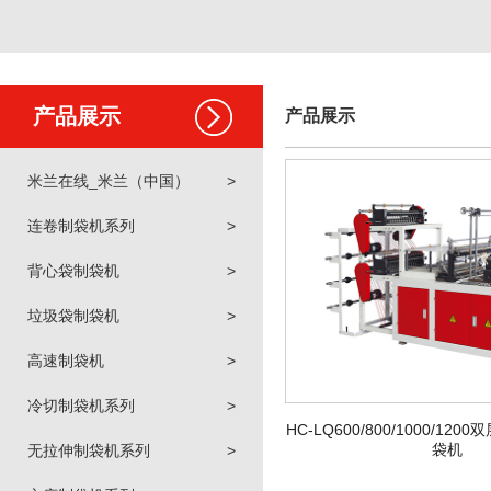
产品展示
产品展示
米兰在线_米兰（中国）
>
连卷制袋机系列
>
背心袋制袋机
>
垃圾袋制袋机
>
高速制袋机
>
冷切制袋机系列
>
HC-LQ600/800/1000/1
袋机
无拉伸制袋机系列
>