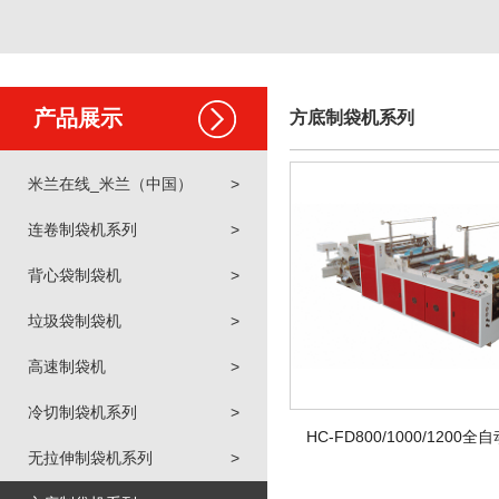
产品展示
方底制袋机系列
米兰在线_米兰（中国）
>
连卷制袋机系列
>
背心袋制袋机
>
垃圾袋制袋机
>
高速制袋机
>
冷切制袋机系列
>
HC-FD800/1000/120
无拉伸制袋机系列
>