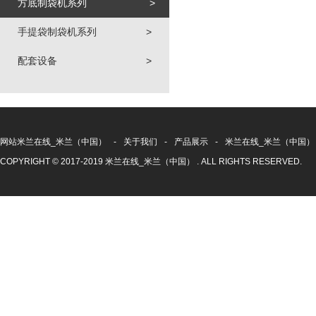
方底制袋机系列
>
手提袋制袋机系列
>
配套设备
>
网站米兰在线_米兰（中国）
-
关于我们
-
产品展示
-
米兰在线_米兰（中国）
COPYRIGHT © 2017-2019 米兰在线_米兰（中国） . ALL RIGHTS RESERVED.