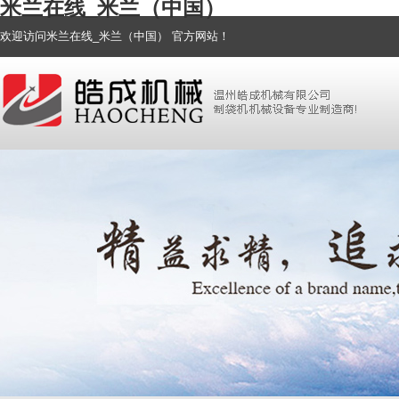
米兰在线_米兰（中国）
欢迎访问米兰在线_米兰（中国） 官方网站！