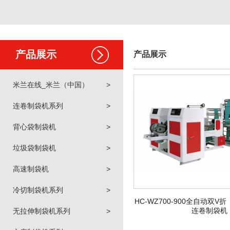
产品展示
产品展示
米兰在线_米兰（中国）
>
连卷制袋机系列
>
背心袋制袋机
>
垃圾袋制袋机
>
高速制袋机
>
冷切制袋机系列
>
HC-WZ700-900全自动双
连卷制袋机
无拉伸制袋机系列
>