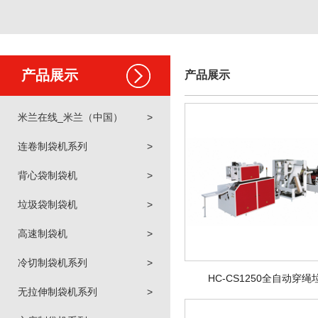
产品展示
产品展示
米兰在线_米兰（中国）
>
连卷制袋机系列
>
背心袋制袋机
>
垃圾袋制袋机
>
高速制袋机
>
冷切制袋机系列
>
HC-CS1250全自动穿
无拉伸制袋机系列
>