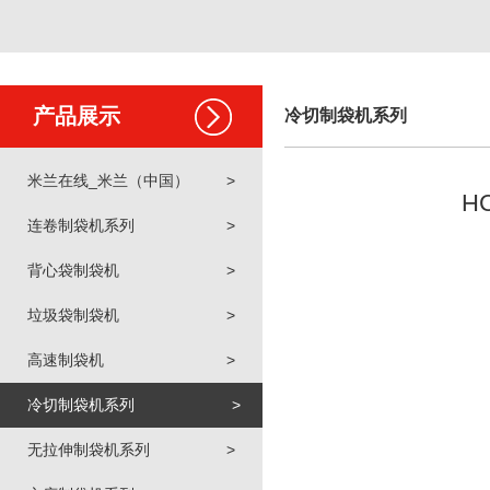
产品展示
冷切制袋机系列
米兰在线_米兰（中国）
>
H
连卷制袋机系列
>
背心袋制袋机
>
垃圾袋制袋机
>
高速制袋机
>
冷切制袋机系列
>
无拉伸制袋机系列
>