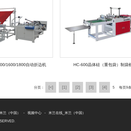
1400/1600/1800自动折边机
HC-600晶体硅（重包袋）制袋
[<]
[1]
[2]
[3]
[4]
分页：
5 每页9条
_米兰（中国）
-
视频中心
-
米兰在线_米兰（中国）
RESERVED.