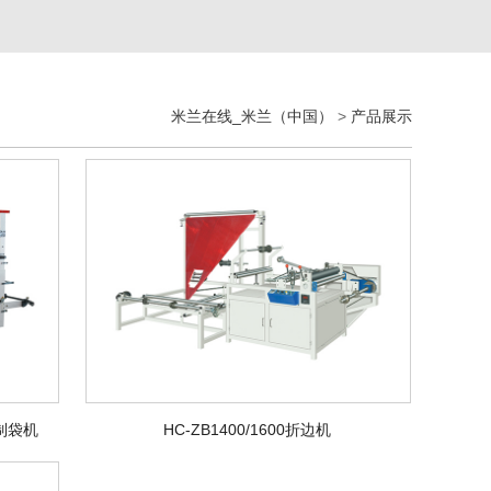
米兰在线_米兰（中国）
>
产品展示
封制袋机
HC-ZB1400/1600折边机