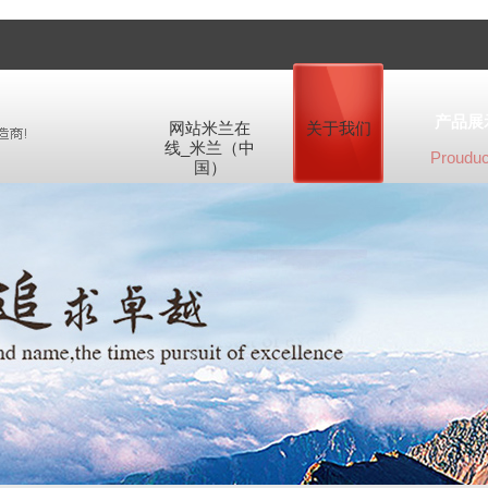
产品展
网站米兰在
关于我们
线_米兰（中
Prouduc
国）