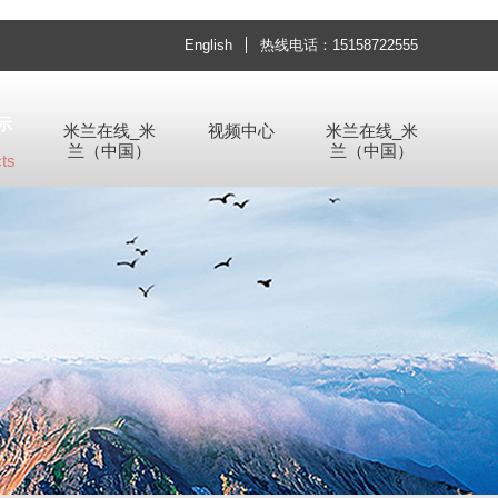
English
热线电话：15158722555
示
米兰在线_米
视频中心
米兰在线_米
兰（中国）
兰（中国）
ts