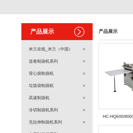
产品展示
产品展示
米兰在线_米兰（中国）
>
连卷制袋机系列
>
背心袋制袋机
>
垃圾袋制袋机
>
高速制袋机
>
冷切制袋机系列
>
HC-HQ600/80
无拉伸制袋机系列
>