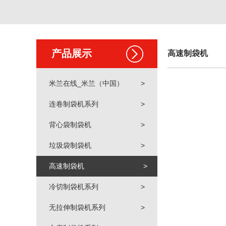
产品展示
高速制袋机
米兰在线_米兰（中国）
>
连卷制袋机系列
>
背心袋制袋机
>
垃圾袋制袋机
>
高速制袋机
>
冷切制袋机系列
>
无拉伸制袋机系列
>