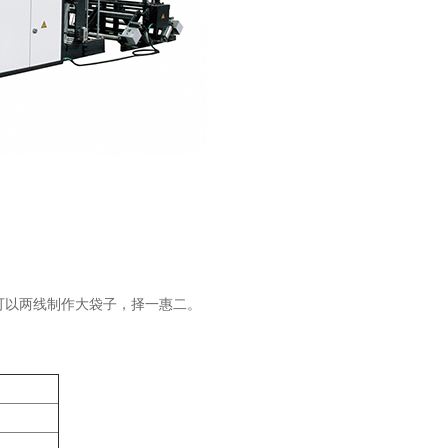
也可以两线制作大袋子，择一惠二。