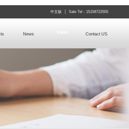
中文版
Sale Tel：15158722555
Video
ts
News
Contact US