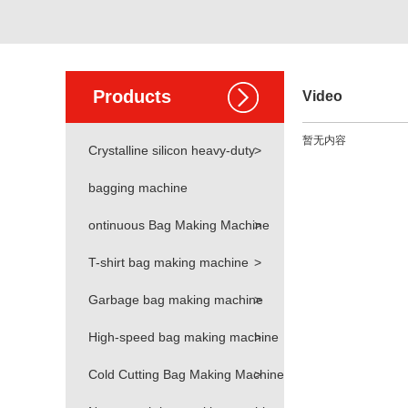
Products
Video
暂无内容
Crystalline silicon heavy-duty
>
bagging machine
ontinuous Bag Making Machine
>
T-shirt bag making machine
>
Garbage bag making machine
>
High-speed bag making machine
>
Cold Cutting Bag Making Machine
>