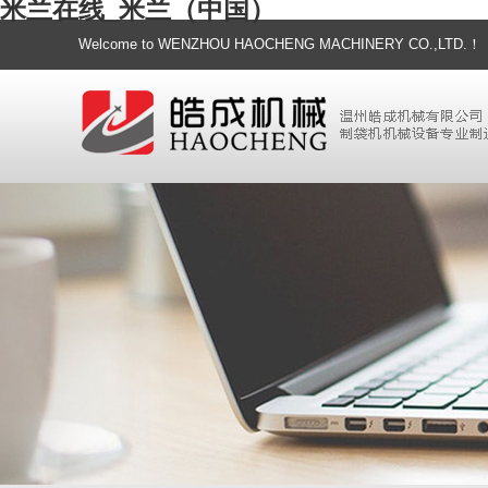
米兰在线_米兰（中国）
Welcome to WENZHOU HAOCHENG MACHINERY CO.,LTD.！