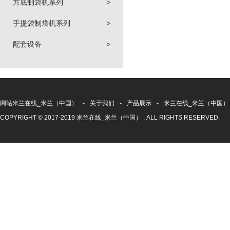
方底制袋机系列
>
手提袋制袋机系列
>
配套设备
>
网站米兰在线_米兰（中国）
-
关于我们
-
产品展示
-
米兰在线_米兰（中国）
COPYRIGHT © 2017-2019 米兰在线_米兰（中国） . ALL RIGHTS RESERVED.