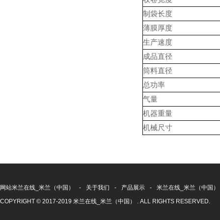
制袋长度
薄膜厚度
生产速度
成品直径
筒料直径
总功率
气量
机器重量
机械尺寸
网站米兰在线_米兰（中国）
-
关于我们
-
产品展示
-
米兰在线_米兰（中国）
COPYRIGHT © 2017-2019 米兰在线_米兰（中国） . ALL RIGHTS RESERVED.