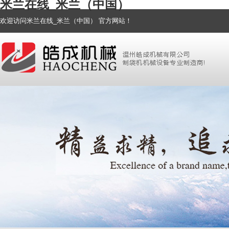
米兰在线_米兰（中国）
欢迎访问米兰在线_米兰（中国） 官方网站！